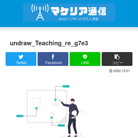
undraw_Teaching_re_g7e3
Twitter
Facebook
LINE
コピー
2022.10.01